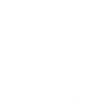
Pomoc
Ważne linki
 tutaj:
Start
/
Wpisy
/
Aktualności
/
Świadczenie wspierające
SZUKAJ NA STRONIE