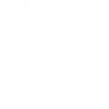
Transport indywidualny dla
osób z niepełnosprawnościami
1 kwietnia 2026 - 13:50
Senioralny Telefon Zaufania
również w święta!
23 grudnia 2025 - 12:07