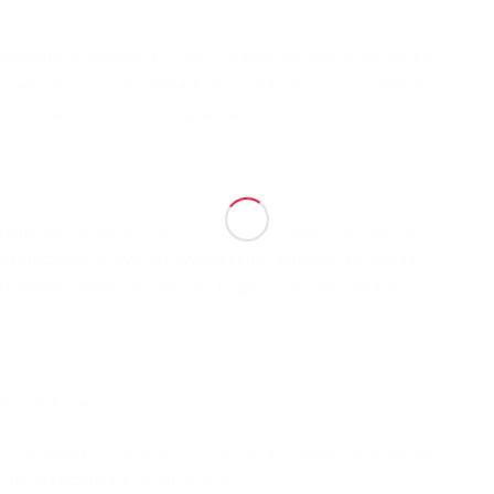
 niepełnosprawnością – czyli z prawomocnym orzeczeniem
prawności lub orzeczenia ZUS lub KRUS – na poziomie 40
ek o ustalenie poziomu wsparcia do
Wojewódzkiego Zespołu
e ?
Wojewódzki Zespół ds. Orzekania o Niepełnosprawności
Społecznych o wypłatę świadczenia. Wniosek składa się
tanowić pełnomocnika – np. kogoś z rodziny, sąsiada,
eży wykonać trzy kroki:
w Powiatowym Zespole ds. Orzekania o Niepełnosprawności w
J) lub orzecznika ZUS lub KRUS