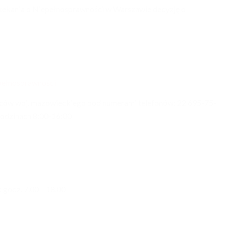
zekania o Niepełnosprawności w Warszawie decyzję o
epełnosprawności
ńców woj. mazowieckiego pod numerami telefonów: 22 695-75-
godzinach 8:00-16:00
: godz. 7.00 – 18.00