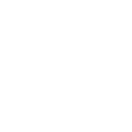
Rada seniorów
Aktua
Wpisy
ŚWIADCZE