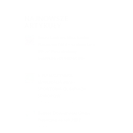
NAJNOWSZE
ARTYKUŁY
Rusza konkurs Miss Senior
Piaseczna 2026 – szalone lata
80-te! Poszukujemy
wyjątkowych kobiet 80+
2 lipca 2026 - 17:37
V PIASECZYŃSKIE
SENIORALIA 2026 –
SPORTOWA OLIMPIADA
SENIORÓW
27 kwietnia 2026 - 08:00
Budżet Obywatelski Gminy
Piaseczno na rok 2027
8 kwietnia 2026 - 12:41