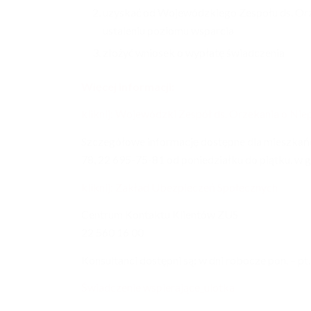
uzyskać od Wojewódzkiego Zespołu ds. Or
ustaleniu poziomu wsparcia
złożyć wniosek o wypłatę świadczenia
Więcej informacji:
kliknij: Wojewódzki Zespół ds. Orzekania o Ni
Szczegółowe informację dostępne dla mieszka
78, 22 695-75-81 od poniedziałku do piątku, w 
kliknij: Zakład Ubezpieczeń Społecznych
Centrum Kontaktu Klientów ZUS
22 560 16 00
Konsultanci dostępni są: w dni robocze pon. – pt.
Świadczenie wspierające_ulotka