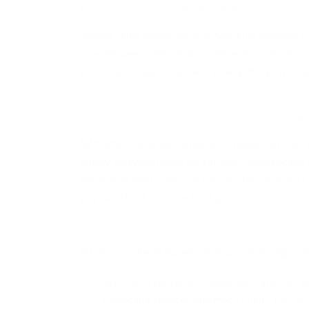
Dla kogo świadczenie spierające ?
Świadczenie wspierające przysługuje osobom z
powiatowego zespołu ds. orzekania o niepełnos
punktów. Po jego uzyskaniu należy złożyć wnios
ds Orzekania o Niepełnosprawności
.
Jak złożyć wniosek o świadczenie wspierając
Teatr Peronówka – to
W momencie ustalenia poziomu wsparcia przez 
już 5 lat!
należy złożyć wniosek do Zakładu Ubezpieczeń 
wyłącznie elektronicznie. Osoby starsze mogą us
przyjaciółkę lub osobę bliską.
Podsumowując
W celu uzyskania świadczenia wspierającego nal
uzyskać orzeczenie o niepełnosprawności 
Piasecznie (więcej informacji kliknij TUTA