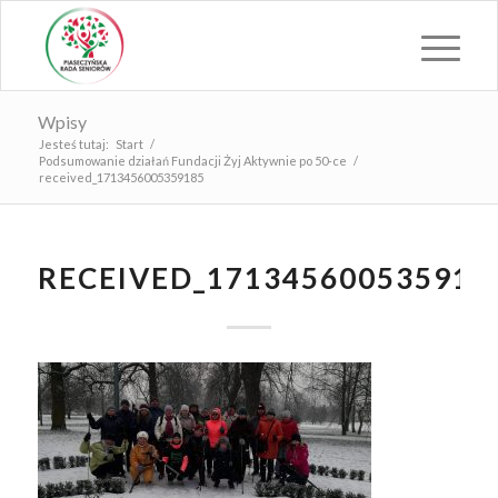
Wpisy
Jesteś tutaj:
Start
/
Podsumowanie działań Fundacji Żyj Aktywnie po 50-ce
/
received_1713456005359185
RECEIVED_171345600535918