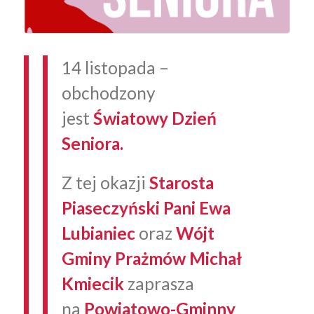
14 listopada –
obchodzony
jest
Światowy Dzień
Seniora.
Z tej okazji
Starosta
Piaseczyński Pani Ewa
Lubianiec
oraz
Wójt
Gminy Prażmów Michał
Kmiecik
zaprasza
na
Powiatowo-Gminny